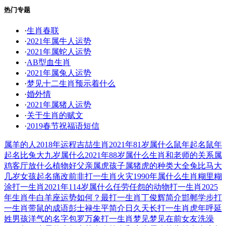
热门专题
·
生肖春联
·
2021年属牛人运势
·
2021年属蛇人运势
·
AB型血生肖
·
2021年属兔人运势
·
梦见十二生肖预示着什么
·
婚外情
·
2021年属猪人运势
·
关于生肖的赋文
·
2019春节祝福语短信
属羊的人2018年运程
吉喆生肖
2021年81岁属什么
鼠年起名
鼠年
起名
比兔大九岁属什么
2021年88岁属什么
生肖和老师的关系
属
鸡客厅放什么植物好
父亲属虎孩子属猪
虎的种类大全
兔比马大
几岁
女孩起名
痛改前非打一生肖
火灾
1990年属什么生肖
糊里糊
涂打一生肖
2021年114岁属什么
任劳任怨的动物打一生肖
2025
年生肖牛白羊座运势如何？
最打一生肖
丁俊辉简介
邯郸学步打
一生肖
带鼠的成语
彭士禄生平简介
日久天长打一生肖
虎年呼延
姓男孩洋气的名字
包罗万象打一生肖
梦见梦见在前女友洗澡