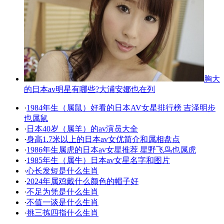
胸大
的日本av明星有哪些?大浦安娜也在列
·
1984年生（属鼠）好看的日本AV女星排行榜 吉泽明步
也属鼠
·
日本40岁（属羊）的av演员大全
·
身高1.7米以上的日本av女优简介和属相盘点
·
1986年生属虎的日本av女星推荐 星野飞鸟也属虎
·
1985年生（属牛）日本av女星名字和图片
·
心长发短是什么生肖
·
2024年属鸡戴什么颜色的帽子好
·
不足为凭是什么生肖
·
不值一谈是什么生肖
·
挑三拣四指什么生肖