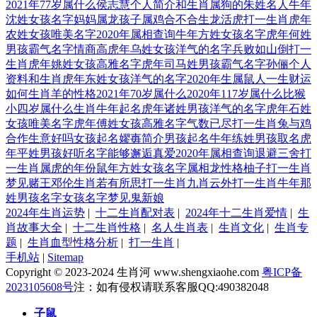
2021年77岁属什么
侯志慧个人简介和生肖
属狗的朱姓名人
牛年
沈姓女孩名字
妈妈属龙孩子属鸡合不合
生龙活虎打一生肖
虎年
农姓女孩唯美名字
2020年属相查询
牛年方姓女孩名字
虎年何姓
男孩霸气名字
情商高
虎年乌姓女孩洋气的名字
兵败如山倒打一
生肖
虎年姚姓女孩高雅名字
虎年司马姓男孩霸气名字
孙俪个人
资料和生肖
虎年东姓女孩洋气的名字
2020年生属鼠人一生财运
如何
生肖羊的性格
2021年70岁属什么
2020年117岁属什么
比猴
小四岁属什么生肖
牛年起名
虎年诸姓男孩洋气的名字
虎年石姓
女孩唯美名字
虎年傅姓女孩高雅名字
气数已尽打一生肖
兔与鸡
合作生意好吗
女孩起名
嫪毐简介
男孩起名
牛年练姓男孩取名
虎
年平姓男孩好听名字
能够邂逅真爱
2020年属相查询
退避三舍打
一生肖
属虎的年份
鼠年方姓女孩名字
属相龙性格
柚子打一生肖
梦见赌王
邓伦生肖
若有所思打一生肖
九肖云外打一生肖
牛年那
姓男孩名字
女孩名字
梦见鬼新娘
2024年生肖运势
|
十二生肖配对表
|
2024年十二生肖爱情
|
生
肖故事大全
|
十二生肖性格
|
名人生肖表
|
生肖文化
|
生肖专
题
|
生肖血型性格分析
|
打一生肖
|
手机站
|
Sitemap
Copyright © 2023-2024 生肖河 www.shengxiaohe.com
粤ICP备
2023105608号
注：如有侵权请联系客服QQ:490382048
子鼠