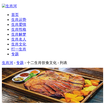
首页
生肖运势
生肖爱情
生肖性格
生肖解梦
生肖名人
生肖文化
打一生肖
专题
生肖河
›
专题
› 十二生肖饮食文化 › 列表