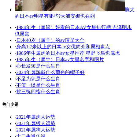
胸大
的日本av明星有哪些?大浦安娜也在列
·
1984年生（属鼠）好看的日本AV女星排行榜 吉泽明步
也属鼠
·
日本40岁（属羊）的av演员大全
·
身高1.7米以上的日本av女优简介和属相盘点
·
1986年生属虎的日本av女星推荐 星野飞鸟也属虎
·
1985年生（属牛）日本av女星名字和图片
·
心长发短是什么生肖
·
2024年属鸡戴什么颜色的帽子好
·
不足为凭是什么生肖
·
不值一谈是什么生肖
·
挑三拣四指什么生肖
热门专题
·
2021年属虎人运势
·
2021年属猴人运势
·
2021年属狗人运势
·
十二生肖传说