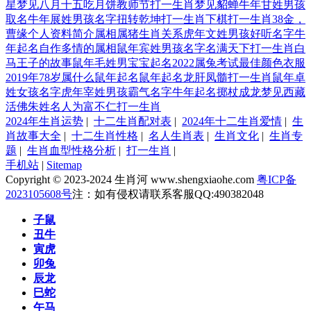
星
梦见八月十五吃月饼
教师节打一生肖
梦见貂蝉
牛年甘姓男孩
取名
牛年展姓男孩名字
扭转乾坤打一生肖
下棋打一生肖
38金，
曹缘个人资料简介属相
属猪生肖关系
虎年文姓男孩好听名字
牛
年起名
自作多情的属相
鼠年宾姓男孩名字
名满天下打一生肖
白
马王子的故事
鼠年毛姓男宝宝起名
2022属兔考试最佳颜色衣服
2019年78岁属什么
鼠年起名
鼠年起名
龙肝凤髓打一生肖
鼠年卓
姓女孩名字
虎年宰姓男孩霸气名字
牛年起名
掷杖成龙
梦见西藏
活佛
朱姓名人
为富不仁打一生肖
2024年生肖运势
|
十二生肖配对表
|
2024年十二生肖爱情
|
生
肖故事大全
|
十二生肖性格
|
名人生肖表
|
生肖文化
|
生肖专
题
|
生肖血型性格分析
|
打一生肖
|
手机站
|
Sitemap
Copyright © 2023-2024 生肖河 www.shengxiaohe.com
粤ICP备
2023105608号
注：如有侵权请联系客服QQ:490382048
子鼠
丑牛
寅虎
卯兔
辰龙
巳蛇
午马