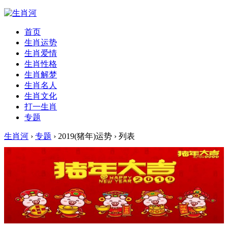
首页
生肖运势
生肖爱情
生肖性格
生肖解梦
生肖名人
生肖文化
打一生肖
专题
生肖河
›
专题
› 2019(猪年)运势 › 列表