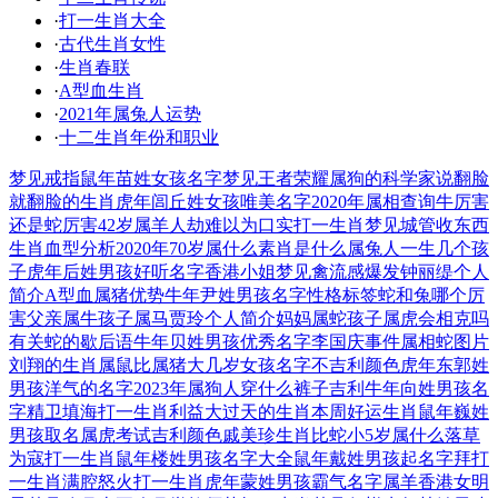
·
打一生肖大全
·
古代生肖女性
·
生肖春联
·
A型血生肖
·
2021年属兔人运势
·
十二生肖年份和职业
梦见戒指
鼠年苗姓女孩名字
梦见王者荣耀
属狗的科学家
说翻脸
就翻脸的生肖
虎年闾丘姓女孩唯美名字
2020年属相查询
牛厉害
还是蛇厉害
42岁属羊人劫难
以为口实打一生肖
梦见城管收东西
生肖血型分析
2020年70岁属什么
素肖是什么
属兔人一生几个孩
子
虎年后姓男孩好听名字
香港小姐
梦见禽流感爆发
钟丽缇个人
简介
A型血属猪优势
牛年尹姓男孩名字
性格标签
蛇和兔哪个厉
害
父亲属牛孩子属马
贾玲个人简介
妈妈属蛇孩子属虎会相克吗
有关蛇的歇后语
牛年贝姓男孩优秀名字
李国庆事件
属相蛇图片
刘翔的生肖
属鼠比属猪大几岁
女孩名字
不吉利颜色
虎年东郭姓
男孩洋气的名字
2023年属狗人穿什么裤子吉利
牛年向姓男孩名
字
精卫填海打一生肖
利益大过天的生肖
本周好运生肖
鼠年巍姓
男孩取名
属虎考试吉利颜色
戚美珍生肖
比蛇小5岁属什么
落草
为寇打一生肖
鼠年楼姓男孩名字大全
鼠年戴姓男孩起名字
拜打
一生肖
满腔怒火打一生肖
虎年蒙姓男孩霸气名字
属羊香港女明