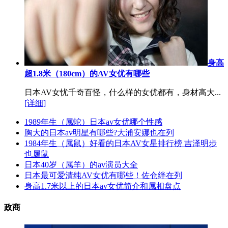
身高
超1.8米（180cm）的AV女优有哪些
日本AV女忧千奇百怪，什么样的女优都有，身材高大...
[详细]
1989年生（属蛇）日本av女优哪个性感
胸大的日本av明星有哪些?大浦安娜也在列
1984年生（属鼠）好看的日本AV女星排行榜 吉泽明步
也属鼠
日本40岁（属羊）的av演员大全
日本最可爱清纯AV女优有哪些！佐仓绊在列
身高1.7米以上的日本av女优简介和属相盘点
政商