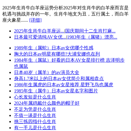
2025年生肖牛白羊座运势分析2025年对生肖牛的白羊座而言是
机遇与挑战并存的一年。生肖牛地支为丑，五行属土，而白羊
座火象星......
[详细]
2025年生肖牛白羊座运...
|
国庆期间十二生肖打麻...
日本最可爱清纯AV女优...
|
1983年生（属猪）漂亮...
1989年生（属蛇）日本av女优哪个性感
胸大的日本av明星有哪些?大浦安娜也在列
1984年生（属鼠）好看的日本AV女星排行榜 吉泽明步
也属鼠
日本40岁（属羊）的av演员大全
身高1.7米以上的日本av女优简介和属相盘点
1986年生属虎的日本av女星推荐 星野飞鸟也属虎
1985年生（属牛）日本av女星名字和图片
心长发短是什么生肖
2024年属鸡戴什么颜色的帽子好
不足为凭是什么生肖
不值一谈是什么生肖
挑三拣四指什么生肖
有一手儿是什么生肖