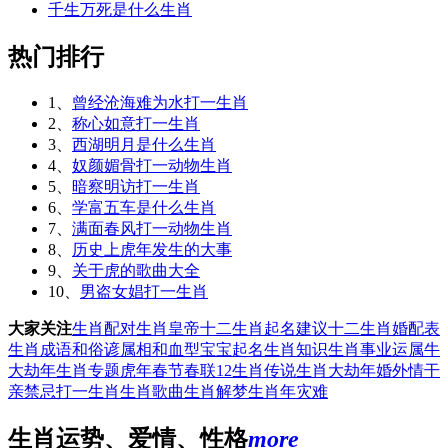
千生万死是什么生肖
热门排行
1、
曾经沧海难为水打一生肖
2、
称心如意打一生肖
3、
西湖明月是什么生肖
4、
奴颜媚骨打一动物生肖
5、
暗察明访打一生肖
6、
学富五车是什么生肖
7、
满面春风打一动物生肖
8、
历史上虎年发生的大事
9、
关于虎的歌曲大全
10、
男盗女娼打一生肖
大家关注
生肖配对
生肖皇帝
十二生肖起名建议
十二生肖婚配表
生肖成语和俗谚
属相和血型
宝宝起名
生肖知识
生肖事业运
属牛
大劫年
生肖专题
虎年春节春联
12生肖传说
生肖大劫年
婚外情
干
亲禁忌
打一生肖
生肖歌曲
生肖解梦
生肖年灾难
生肖运势、爱情、性格
more