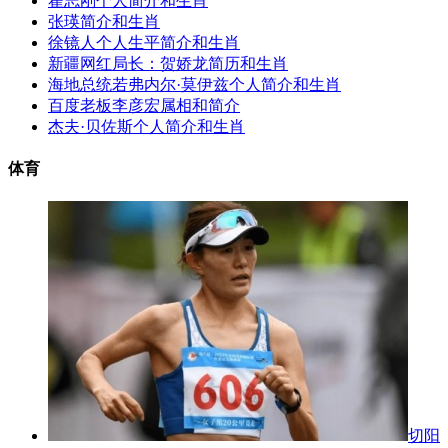
翟志刚个人简介和生肖
张瑛简介和生肖
徐镜人个人生平简介和生肖
新疆网红局长：贺娇龙简历和生肖
海地总统若弗内尔·莫伊兹个人简介和生肖
百度老板李彦宏属相和简介
杰夫·贝佐斯个人简介和生肖
体育
切阳