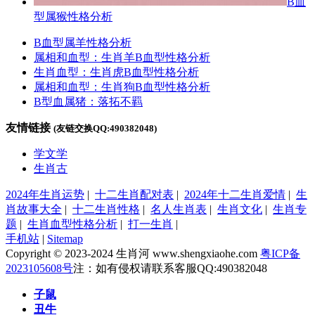
B血
型属猴性格分析
B血型属羊性格分析
属相和血型：生肖羊B血型性格分析
生肖血型：生肖虎B血型性格分析
属相和血型：生肖狗B血型性格分析
B型血属猪：落拓不羁
友情链接
(友链交换QQ:490382048)
学文学
生肖古
2024年生肖运势
|
十二生肖配对表
|
2024年十二生肖爱情
|
生
肖故事大全
|
十二生肖性格
|
名人生肖表
|
生肖文化
|
生肖专
题
|
生肖血型性格分析
|
打一生肖
|
手机站
|
Sitemap
Copyright © 2023-2024 生肖河 www.shengxiaohe.com
粤ICP备
2023105608号
注：如有侵权请联系客服QQ:490382048
子鼠
丑牛