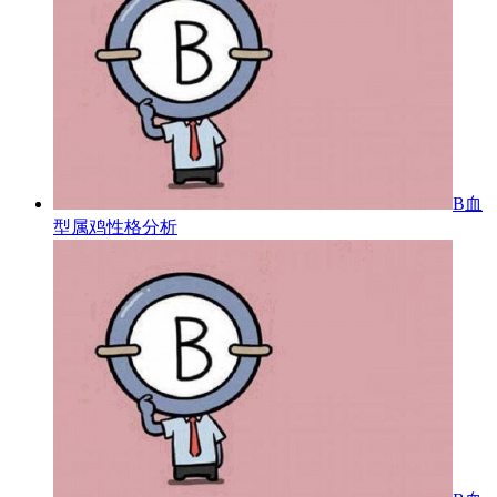
B血
型属鸡性格分析