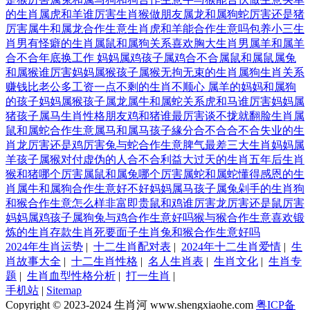
的生肖
属虎和羊谁厉害
生肖猴做朋友
属龙和属狗
蛇厉害还是猪
厉害
属牛和属龙合作生意
生肖虎和羊能合作生意吗
包养小三生
肖男
有怪癖的生肖
属鼠和属狗关系
喜欢胸大生肖男
属羊和属羊
合不合
年底换工作
妈妈属鸡孩子属鸡合不合
属鼠和属鼠
属兔
和属猴谁厉害
妈妈属猴孩子属猴
无拘无束的生肖
属狗生肖关系
赚钱比老公多
工资一点不剩的生肖
不顺心
属羊的妈妈和属狗
的孩子
妈妈属猴孩子属龙
属牛和属蛇关系
虎和马谁厉害
妈妈属
猪孩子属马
生肖性格
朋友
鸡和猪谁最厉害
谈不拢就翻脸生肖
属
鼠和属蛇合作生意
属马和属马
孩子緣分
合不合
合不合
失业的生
肖
龙厉害还是鸡厉害
兔与蛇合作生意
脾气最差三大生肖
妈妈属
羊孩子属猴
对付虚伪的人
合不合
利益大过天的生肖
五年后生肖
猴和猪哪个厉害
属鼠和属兔哪个厉害
属蛇和属蛇
懂得感恩的生
肖
属牛和属狗合作生意好不好
妈妈属马孩子属兔
剁手的生肖
狗
和猴合作生意怎么样
非富即贵
鼠和鸡谁厉害
龙厉害还是鼠厉害
妈妈属鸡孩子属狗
兔与鸡合作生意好吗
猴与猴合作生意
喜欢锻
炼的生肖
存款生肖
死要面子
生肖
兔和猴合作生意好吗
2024年生肖运势
|
十二生肖配对表
|
2024年十二生肖爱情
|
生
肖故事大全
|
十二生肖性格
|
名人生肖表
|
生肖文化
|
生肖专
题
|
生肖血型性格分析
|
打一生肖
|
手机站
|
Sitemap
Copyright © 2023-2024 生肖河 www.shengxiaohe.com
粤ICP备