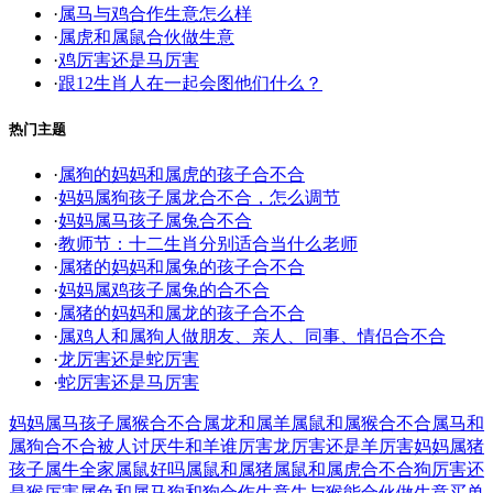
·
属马与鸡合作生意怎么样
·
属虎和属鼠合伙做生意
·
鸡厉害还是马厉害
·
跟12生肖人在一起会图他们什么？
热门主题
·
属狗的妈妈和属虎的孩子合不合
·
妈妈属狗孩子属龙合不合，怎么调节
·
妈妈属马孩子属兔合不合
·
教师节：十二生肖分别适合当什么老师
·
属猪的妈妈和属兔的孩子合不合
·
妈妈属鸡孩子属兔的合不合
·
属猪的妈妈和属龙的孩子合不合
·
属鸡人和属狗人做朋友、亲人、同事、情侣合不合
·
龙厉害还是蛇厉害
·
蛇厉害还是马厉害
妈妈属马孩子属猴合不合
属龙和属羊
属鼠和属猴合不合
属马和
属狗
合不合
被人讨厌
牛和羊谁厉害
龙厉害还是羊厉害
妈妈属猪
孩子属牛
全家属鼠好吗
属鼠和属猪
属鼠和属虎合不合
狗厉害还
是猴厉害
属兔和属马
狗和狗合作生意
牛与猴能合伙做生意
买单