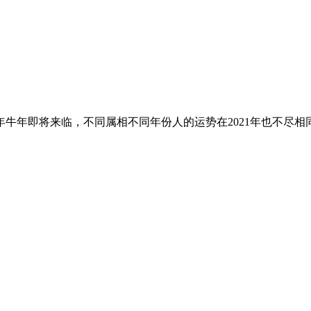
1年牛年即将来临，不同属相不同年份人的运势在2021年也不尽相同，生肖