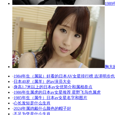
19
胸大
·
1984年生（属鼠）好看的日本AV女星排行榜 吉泽明步
·
日本40岁（属羊）的av演员大全
·
身高1.7米以上的日本av女优简介和属相盘点
·
1986年生属虎的日本av女星推荐 星野飞鸟也属虎
·
1985年生（属牛）日本av女星名字和图片
·
心长发短是什么生肖
·
2024年属鸡戴什么颜色的帽子好
·
不足为凭是什么生肖