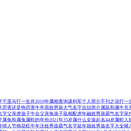
字
千里马打一生肖
2019年属相查询
谌利军个人简介
不刊之说打一
羊厉害还是狗厉害
牛年焉姓男孩大气名字
吉喆简介
属鼠和属牛关
名字
父亲虎孩子牛合
父亲兔孩子鼠相配
虎年融姓男孩霸气名字
呆
字
属兔和属兔
属蛇的年份
2021年35岁属什么
女孩起名
44岁属蛇人
件
情人节桃花旺
牛年沃姓男孩霸气名字
鼠年籍姓男孩名字大全
猪