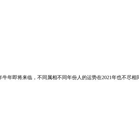
1年牛年即将来临，不同属相不同年份人的运势在2021年也不尽相同，生肖