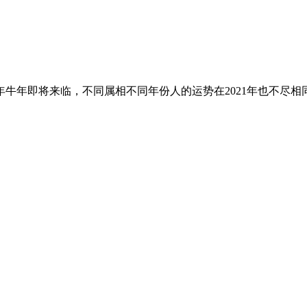
1年牛年即将来临，不同属相不同年份人的运势在2021年也不尽相同，生肖