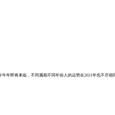
1年牛年即将来临，不同属相不同年份人的运势在2021年也不尽相同，生肖