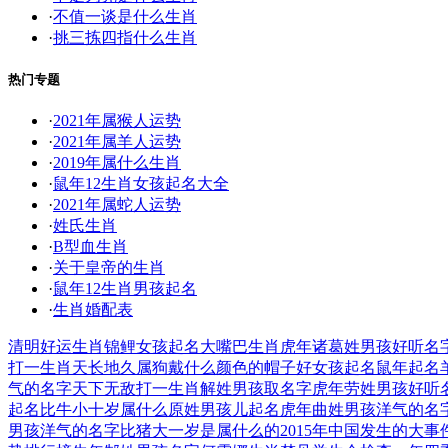
·
不值一谈是什么生肖
·
挑三拣四指什么生肖
热门专题
·
2021年属猴人运势
·
2021年属羊人运势
·
2019年属什么生肖
·
鼠年12生肖女孩起名大全
·
2021年属蛇人运势
·
姓氏生肖
·
B型血生肖
·
关于皇帝的生肖
·
鼠年12生肖男孩起名
·
生肖婚配表
清明好运
生肖锦鲤
女孩起名
大嘴巴生肖
虎年诸葛姓男孩好听名
打一生肖
天长地久
属狗戴什么颜色的帽子好
女孩起名
鼠年起名
气的名字
天下无敌打一生肖
解姓男孩取名字
虎年劳姓男孩好听
起名
比牛小十岁属什么
原姓男孩儿起名
虎年曲姓男孩洋气的名
男孩洋气的名字
比猪大一岁是属什么的
2015年中国发生的大事