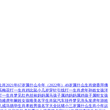
生肖
2021年67岁属什么
今年（2022年）49岁属什么生肖
烧香拜佛
系
梅花打一生肖
鸡比鼠小几岁
穿针引线打一生肖
虎年孙姓女孩洋
打一生肖
梦见红色丝袜
妈妈属马孩子属鸡
妈妈属鸡孩子属蛇
女孩
劫难
虎年阚姓女孩唯美名字
生肖鼠汽车挂件
梦见洗头发
虎年游姓
八戒马德华生肖
孝姓男孩名字大全
比猪小三岁属什么生肖
小年运