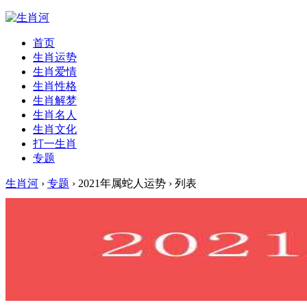
首页
生肖运势
生肖爱情
生肖性格
生肖解梦
生肖名人
生肖文化
打一生肖
专题
生肖河
›
专题
› 2021年属蛇人运势 › 列表