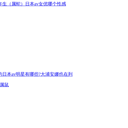
89年生（属蛇）日本av女优哪个性感
的日本av明星有哪些?大浦安娜也在列
也属鼠