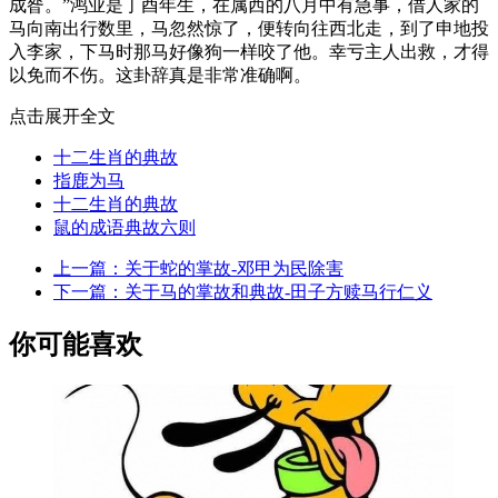
成昝。”鸿业是丁酉年生，在属西的八月中有急事，借人家的
马向南出行数里，马忽然惊了，便转向往西北走，到了申地投
入李家，下马时那马好像狗一样咬了他。幸亏主人出救，才得
以免而不伤。这卦辞真是非常准确啊。
点击展开全文
十二生肖的典故
指鹿为马
十二生肖的典故
鼠的成语典故六则
上一篇：
关于蛇的掌故-邓甲为民除害
下一篇：
关于马的掌故和典故-田子方赎马行仁义
你可能喜欢