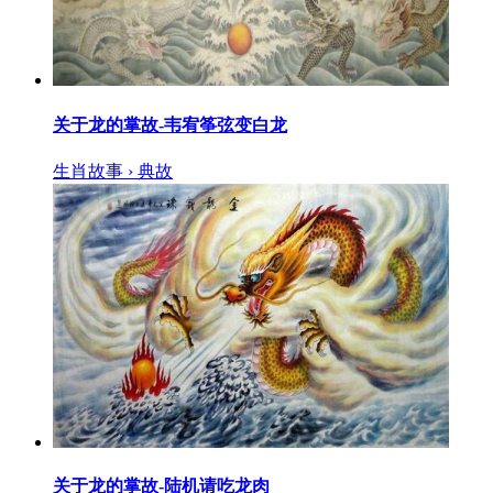
关于龙的掌故-韦宥筝弦变白龙
生肖故事 › 典故
关于龙的掌故-陆机请吃龙肉