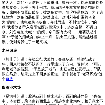
的为人，对他不太信任，不敢重用。曾有一次，刘表邀请刘备
参加宴会，其手下将士荆越、蔡瑁想利用欢宴的机会扣留刘
备，席间不慎露出破绽，被刘备觉察。情况很是危急，为了逃
脱险境，刘备假装如厕，潜逃出走。这时刘备所乘的马名
为“的颅”。他急速跨马扬鞭，奔驰而逃，不料慌忙中，“的
颅”驮着刘备堕入襄阳城西的檀溪水中，多次奋起，不得出
水。刘备急忙大喊：“的颅，今日要有大祸，一定要跃起来
啊！”于是的颅就奋力向上一跃，跳出三丈远，居然越过檀
溪，使刘备躲过了一场灾祸。
老马识途
《韩非子》说：齐桓公征伐孤竹，春往冬还，整整征战了一
年，回来时路都不认识了，行军迷失了方向。管仲说：“可以
利用老马的智慧。”于是放开老马，由它自己任意行走，部队
跟在马后，结果走上了回乡的正道。后来就有了“老马识途”这
个
典故
。
殷鸿业求卦
《易洞林》说：股鸿业到卜肆来求卦，得到的卦辞是：“身在
申，本命酉，乘马南行西北走，径趋木家化为狗，赖子救之不