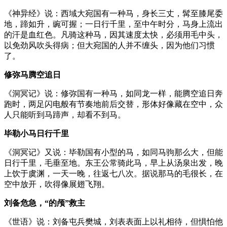
《神异经》说：西域大宛国有一种马，身长三丈，髯至膝尾委
地，蹄如升，豌可握；一日行千里，至中午时分，马身上流出
的汗是血红色。凡骑这种马，因其速度太快，必须用毛中头，
以免劲风吹头得病；但大宛国的人并不缠头，因为他们习惯
了。
修弥马腾空追日
《洞冥记》说：修弥国有一种马，如同龙一样，能腾空追日奔
跑时，两足闪电般有节奏地前后交替，形体好像藏在空中，众
人只能听到马蹄声，却看不到马。
毕勒小马日行千里
《洞冥记》又说：毕勒国有小型的马，如同马驹那么大，但能
日行千里，毛垂至地。东王公常骑此马，早上从汤泉出发，晚
上饮于虞渊，一天一晚，往返七八次。据说那马的毛很长，在
空中放开，吹得像展翅飞翔。
刘备危急，“的颅”救主
《世语》说：刘备屯兵樊城，刘表表面上以礼相待，但惧怕他