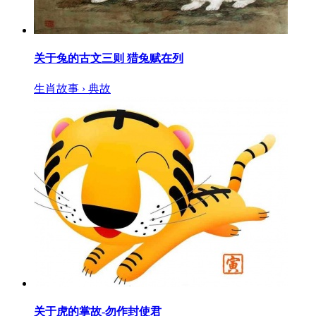
关于兔的古文三则 猎兔赋在列
生肖故事 › 典故
关于虎的掌故-勿作封使君