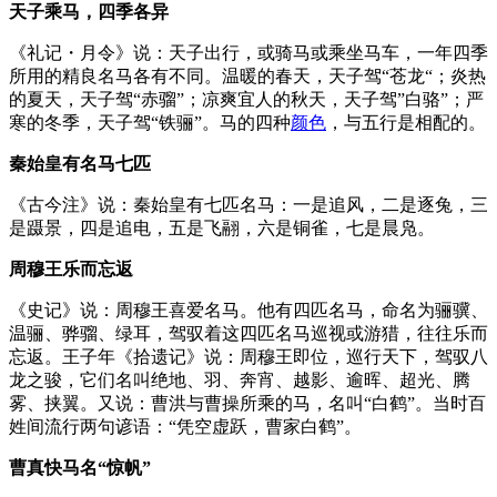
天子乘马，四季各异
《礼记・月令》说：天子出行，或骑马或乘坐马车，一年四季
所用的精良名马各有不同。温暖的春天，天子驾“苍龙“；炎热
的夏天，天子驾“赤骝”；凉爽宜人的秋天，天子驾”白骆”；严
寒的冬季，天子驾“铁骊”。马的四种
颜色
，与五行是相配的。
秦始皇有名马七匹
《古今注》说：秦始皇有七匹名马：一是追风，二是逐兔，三
是蹑景，四是追电，五是飞翮，六是铜雀，七是晨凫。
周穆王乐而忘返
《史记》说：周穆王喜爱名马。他有四匹名马，命名为骊骥、
温骊、骅骝、绿耳，驾驭着这四匹名马巡视或游猎，往往乐而
忘返。王子年《拾遗记》说：周穆王即位，巡行天下，驾驭八
龙之骏，它们名叫绝地、羽、奔宵、越影、逾晖、超光、腾
雾、挟翼。又说：曹洪与曹操所乘的马，名叫“白鹤”。当时百
姓间流行两句谚语：“凭空虚跃，曹家白鹤”。
曹真快马名“惊帆”