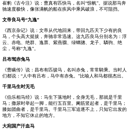
崔豹《古今注》说：曹真有匹快马，名叫“惊帆”。据说那马奔
驰速度极快，像张满帆的船在疾风中乘风破浪，不可阻挡。
文帝良马号“九逸”
《西京杂记》说：文帝从代地回来，带回九匹天下少有的良
马，个头高大挺拔，奔驰非常迅速。这九匹良马分别名为：浮
云、赤电、绝群、逸票、紫燕骝、绿螭骢、龙子、驎驹、绝
尘，号称“九逸”。
吕布驾赤兔马
《曹瞒传》说：昌布有匹骏马，名叫赤兔，常常騎乘。当时人
们都说：“人中有吕布，马中有赤兔。”比喻人和马都很杰出。
千里马生时无毛
《伯乐相马经》说：马生下落地时，全身无毛，那就是千里
马；撒尿时举起一脚，能行五百里。阑筋竖起者，是千里马；
膝如团曲者，是千里马。千里马三军追逐不上，只知它出发的
地方，不知它休止的地方。
大宛国产汗血马